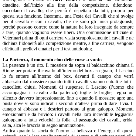
cittadine, dall’inizio alla fine della competizione, difendono,
coccolano il cavallo, che perciò è rispettato da tutti, proprio per
questa sua funzione. Insomma, una Festa dei Cavalli che si svolge
per il cavallo e con i cavalli, che ne sono gli unici protagonisti,
perché possono correre come la natura ha loro insegnato da sempre
a fare, quando vogliono essere liberi. Una commissione ufficiale di
Veterinari prima di ogni carriera visita scrupolosamente i cavalli e ne
dichiara l’idoneità alla competizione mentre, a fine carriera, vengono
effettuati i prelievi ematici per il test antidoping.
La Partenza, il momento clou delle corse a vuoto
La partenza è un rito. Il mossiere da sopra al baldacchino chiama il
Rione per portare il cavallo all’interno del box assegnato, il Lascino
lo fa entrare all’interno del box, davanti il canapo che verrà
abbassato dal mossiere quando tutti i cavalli saranno entrati e tutti i
cancelletti chiusi. Momenti di suspense, il Lascino (l’uomo che
accompagna il cavallo alla partenza) toglie le briglie, regna un
silenzio davvero impressionante, fino a quando il mossiere apre una
busta dove vi sono indicati i secondi d’attesa prima di dare il via. Il
canapo si abbassa e i destrieri partono al gran galoppo. Momenti
emozionanti e da brivido: i cavalli nella loro incredibile leggiadria
galoppano a tutta velocità; la folla, al passaggio dei cavalli, grida,
salta, alza le braccia in segno ammirazione.
Antica quanto la storia dell’uomo la bellezza e l’energia di questi