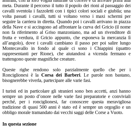
animali, con la loro voglia naturale di correre e di arrivare primi alla
meta. Durante il percorso il tutto il popolo dei rioni al passaggio dei
cavalli sventola i fazzoletti con i tipici colori sociali e giubila; una
volta passati i cavalli, tutti si voltano verso i maxi schermi per
seguire la carriera in diretta. Quando poi i cavalli arrivano in piazza
della Nave e si accingono ad affrontare la curva del Gricio (il nome
non fa riferimento al Griso manzoniano, ma ad un rivenditore di
frutta e verdura, il Gricio appunto, che esponeva la mercanzia lì
all’angolo), dove i cavalli cambiano il passo per poi salire lungo
Montecavallo in fondo al quale ci sono i Chiappini (quattro
rappresentanti per Rione), che aiutandosi a vicenda fermano e
trattengono queste magnifiche creature.
Queste righe rendono solo parzialmente quello che per i
Ronciglionesi è la
Corsa dei Barberi
. Le parole non bastano,
bisognerebbe viverla, partecipare alle varie fasi.
I turisti ed in particolare gli stranieri sono ben accetti, anzi hanno
sempre un posto d’onore nelle varie fasi preparatorie e conviviali
perché, per i ronciglionesi, far conoscere questa meravigliosa
tradizione di quasi 500 anni è stato ed è sempre un orgoglio e un
obbligo morale tramandato dai vecchi saggi delle Corse a Vuoto.
In questa sezione