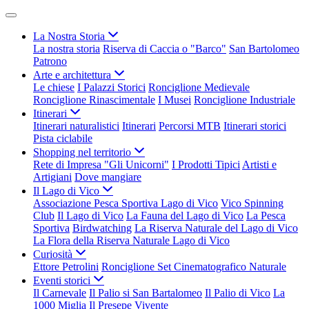
La Nostra Storia
La nostra storia
Riserva di Caccia o "Barco"
San Bartolomeo
Patrono
Arte e architettura
Le chiese
I Palazzi Storici
Ronciglione Medievale
Ronciglione Rinascimentale
I Musei
Ronciglione Industriale
Itinerari
Itinerari naturalistici
Itinerari
Percorsi MTB
Itinerari storici
Pista ciclabile
Shopping nel territorio
Rete di Impresa "Gli Unicorni"
I Prodotti Tipici
Artisti e
Artigiani
Dove mangiare
Il Lago di Vico
Associazione Pesca Sportiva Lago di Vico
Vico Spinning
Club
Il Lago di Vico
La Fauna del Lago di Vico
La Pesca
Sportiva
Birdwatching
La Riserva Naturale del Lago di Vico
La Flora della Riserva Naturale Lago di Vico
Curiosità
Ettore Petrolini
Ronciglione Set Cinematografico Naturale
Eventi storici
Il Carnevale
Il Palio si San Bartalomeo
Il Palio di Vico
La
1000 Miglia
Il Presepe Vivente