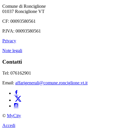
Comune di Ronciglione
01037 Ronciglione VT
CF: 00093580561
P.IVA: 00093580561
Privacy
Note legali
Contatti
Tel: 076162901
Email:
affarigenerali@comune.ronciglione.vt.it
©
MyCity
Accedi