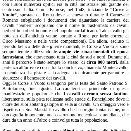
con i suoi numerosi opifici era la città industriale più grande del
centro-sud Italia. Con i Farnese, nel 1548, iniziano le
“Corse a
Vuoto”
, spostate da Roma dove si tenevano durante il Carnevale
Romano (sfogliando i documenti che riguardano la carriera dei
cavalli “barberi” scopriamo che il nome fu trasformato da cavalli
berberi in barberi in onore del popolo nordafricano. Tale cavallo già
noto sin dall’antichità venne portato a Roma per farlo correre al
Circo Massimo e nelle varie competizioni). Da allora, escluso il
periodo bellico delle due guerre mondiali, le Corse a Vuoto si sono
sempre tenute utilizzando
le ampie vie rinascimentali di epoca
farnesiana
, che attraversano tutta la città da sud a nord. Durante gli
anni il percorso è stato sempre lo stesso, di
circa 800 metri
, dalla
partenza all’arrivo e con il tratto conclusivo, chiamato Montecavallo,
in pendenza. La pista è stata adeguata tecnicamente per garantire la
sicurezza e il benessere dei cavalli.
Oggi le Corse a Vuoto si tengono per la festa del Santo Patrono S.
Bartolomeo, fine agosto. La caratteristica principale di questa
manifestazione popolare è che
i cavalli corrono senza fantino
,
liberamente, sulla pista realizzata nelle strade di Ronciglione dove il
cuore dei suoi abitanti galoppa in sella ai cavalli. Un omaggio vero e
rispettoso a Sua Maestà il cavallo che ha origini lontanissime, una
coreografia imponente, una costruzione meticolosa, quotidiana, che
dura da un anno all’altro e coinvolge tutta la popolazione.
Ronciglione è divisa in
nove Rioni
che insieme alle istituzioni