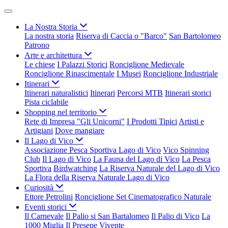
La Nostra Storia
La nostra storia
Riserva di Caccia o "Barco"
San Bartolomeo
Patrono
Arte e architettura
Le chiese
I Palazzi Storici
Ronciglione Medievale
Ronciglione Rinascimentale
I Musei
Ronciglione Industriale
Itinerari
Itinerari naturalistici
Itinerari
Percorsi MTB
Itinerari storici
Pista ciclabile
Shopping nel territorio
Rete di Impresa "Gli Unicorni"
I Prodotti Tipici
Artisti e
Artigiani
Dove mangiare
Il Lago di Vico
Associazione Pesca Sportiva Lago di Vico
Vico Spinning
Club
Il Lago di Vico
La Fauna del Lago di Vico
La Pesca
Sportiva
Birdwatching
La Riserva Naturale del Lago di Vico
La Flora della Riserva Naturale Lago di Vico
Curiosità
Ettore Petrolini
Ronciglione Set Cinematografico Naturale
Eventi storici
Il Carnevale
Il Palio si San Bartalomeo
Il Palio di Vico
La
1000 Miglia
Il Presepe Vivente