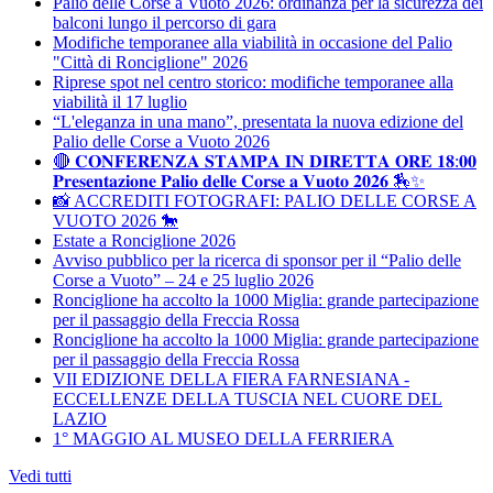
Palio delle Corse a Vuoto 2026: ordinanza per la sicurezza dei
balconi lungo il percorso di gara
Modifiche temporanee alla viabilità in occasione del Palio
"Città di Ronciglione" 2026
Riprese spot nel centro storico: modifiche temporanee alla
viabilità il 17 luglio
“L'eleganza in una mano”, presentata la nuova edizione del
Palio delle Corse a Vuoto 2026
🔴 𝐂𝐎𝐍𝐅𝐄𝐑𝐄𝐍𝐙𝐀 𝐒𝐓𝐀𝐌𝐏𝐀 𝐈𝐍 𝐃𝐈𝐑𝐄𝐓𝐓𝐀 𝐎𝐑𝐄 𝟏𝟖:𝟎𝟎
𝐏𝐫𝐞𝐬𝐞𝐧𝐭𝐚𝐳𝐢𝐨𝐧𝐞 𝐏𝐚𝐥𝐢𝐨 𝐝𝐞𝐥𝐥𝐞 𝐂𝐨𝐫𝐬𝐞 𝐚 𝐕𝐮𝐨𝐭𝐨 𝟐𝟎𝟐𝟔 🏇✨
📸 ACCREDITI FOTOGRAFI: PALIO DELLE CORSE A
VUOTO 2026 🐎
Estate a Ronciglione 2026
Avviso pubblico per la ricerca di sponsor per il “Palio delle
Corse a Vuoto” – 24 e 25 luglio 2026
Ronciglione ha accolto la 1000 Miglia: grande partecipazione
per il passaggio della Freccia Rossa
Ronciglione ha accolto la 1000 Miglia: grande partecipazione
per il passaggio della Freccia Rossa
VII EDIZIONE DELLA FIERA FARNESIANA -
ECCELLENZE DELLA TUSCIA NEL CUORE DEL
LAZIO
1° MAGGIO AL MUSEO DELLA FERRIERA
Vedi tutti