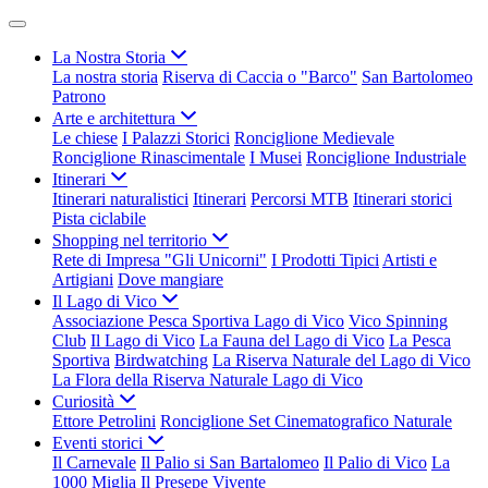
La Nostra Storia
La nostra storia
Riserva di Caccia o "Barco"
San Bartolomeo
Patrono
Arte e architettura
Le chiese
I Palazzi Storici
Ronciglione Medievale
Ronciglione Rinascimentale
I Musei
Ronciglione Industriale
Itinerari
Itinerari naturalistici
Itinerari
Percorsi MTB
Itinerari storici
Pista ciclabile
Shopping nel territorio
Rete di Impresa "Gli Unicorni"
I Prodotti Tipici
Artisti e
Artigiani
Dove mangiare
Il Lago di Vico
Associazione Pesca Sportiva Lago di Vico
Vico Spinning
Club
Il Lago di Vico
La Fauna del Lago di Vico
La Pesca
Sportiva
Birdwatching
La Riserva Naturale del Lago di Vico
La Flora della Riserva Naturale Lago di Vico
Curiosità
Ettore Petrolini
Ronciglione Set Cinematografico Naturale
Eventi storici
Il Carnevale
Il Palio si San Bartalomeo
Il Palio di Vico
La
1000 Miglia
Il Presepe Vivente