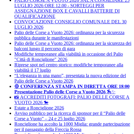
PALIO CORSE A VUOTO 2026 SAL A CONSILIARE 25
LUGLIO 2026 ORE 12.00 - SORTEGGI PER
ASSEGNAZIONE BOX E CAVALLI BATTERIE DI
QUALIFICAZIONE
CONVOCAZIONE CONSIGLIO COMUNALE DEL 30
LUGLIO 2026
Palio delle Corse a Vuoto 2026: ordinanza per la sicurezza
pubblica durante le manifestazioni
Palio delle Corse a Vuoto 2026: ordinanza per la sicurezza dei
balconi lungo il percorso di gara
Modifiche temporanee alla viabilità in occasione del Palio
"Città di Ronciglione" 2026
Riprese spot nel centro storico: modifiche temporanee alla
viabilità il 17 luglio
“L'eleganza in una mano”, presentata la nuova edizione del
Palio delle Corse a Vuoto 2026
🔴 𝐂𝐎𝐍𝐅𝐄𝐑𝐄𝐍𝐙𝐀 𝐒𝐓𝐀𝐌𝐏𝐀 𝐈𝐍 𝐃𝐈𝐑𝐄𝐓𝐓𝐀 𝐎𝐑𝐄 𝟏𝟖:𝟎𝟎
𝐏𝐫𝐞𝐬𝐞𝐧𝐭𝐚𝐳𝐢𝐨𝐧𝐞 𝐏𝐚𝐥𝐢𝐨 𝐝𝐞𝐥𝐥𝐞 𝐂𝐨𝐫𝐬𝐞 𝐚 𝐕𝐮𝐨𝐭𝐨 𝟐𝟎𝟐𝟔 🏇✨
📸 ACCREDITI FOTOGRAFI: PALIO DELLE CORSE A
VUOTO 2026 🐎
Estate a Ronciglione 2026
Avviso pubblico per la ricerca di sponsor per il “Palio delle
Corse a Vuoto” – 24 e 25 luglio 2026
Ronciglione ha accolto la 1000 Miglia: grande partecipazione
per il passaggio della Freccia Rossa