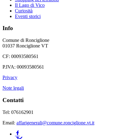
Il Lago di Vico
Curiosità
Eventi storici
Info
Comune di Ronciglione
01037 Ronciglione VT
CF: 00093580561
P.IVA: 00093580561
Privacy
Note legali
Contatti
Tel: 076162901
Email:
affarigenerali@comune.ronciglione.vt.it