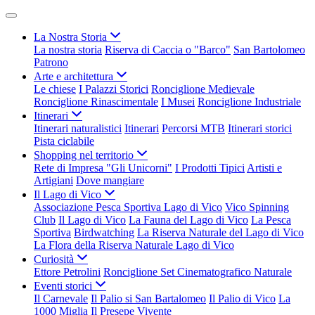
La Nostra Storia
La nostra storia
Riserva di Caccia o "Barco"
San Bartolomeo
Patrono
Arte e architettura
Le chiese
I Palazzi Storici
Ronciglione Medievale
Ronciglione Rinascimentale
I Musei
Ronciglione Industriale
Itinerari
Itinerari naturalistici
Itinerari
Percorsi MTB
Itinerari storici
Pista ciclabile
Shopping nel territorio
Rete di Impresa "Gli Unicorni"
I Prodotti Tipici
Artisti e
Artigiani
Dove mangiare
Il Lago di Vico
Associazione Pesca Sportiva Lago di Vico
Vico Spinning
Club
Il Lago di Vico
La Fauna del Lago di Vico
La Pesca
Sportiva
Birdwatching
La Riserva Naturale del Lago di Vico
La Flora della Riserva Naturale Lago di Vico
Curiosità
Ettore Petrolini
Ronciglione Set Cinematografico Naturale
Eventi storici
Il Carnevale
Il Palio si San Bartalomeo
Il Palio di Vico
La
1000 Miglia
Il Presepe Vivente