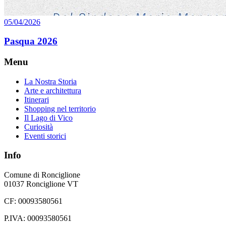
05/04/2026
Pasqua 2026
Menu
La Nostra Storia
Arte e architettura
Itinerari
Shopping nel territorio
Il Lago di Vico
Curiosità
Eventi storici
Info
Comune di Ronciglione
01037 Ronciglione VT
CF: 00093580561
P.IVA: 00093580561